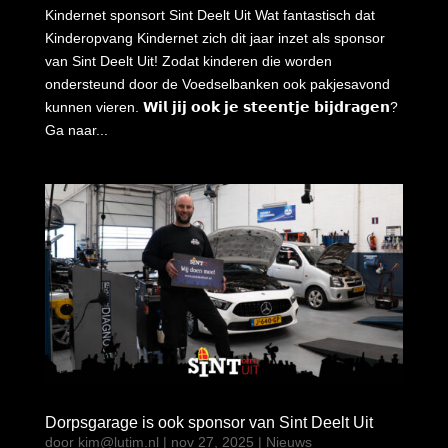
Kindernet sponsort Sint Deelt Uit Wat fantastisch dat
Kinderopvang Kindernet zich dit jaar inzet als sponsor
van Sint Deelt Uit! Zodat kinderen die worden
ondersteund door de Voedselbanken ook pakjesavond
kunnen vieren. 𝗪𝗶𝗹 𝗷𝗶𝗷 𝗼𝗼𝗸 𝗷𝗲 𝘀𝘁𝗲𝗲𝗻𝘁𝗷𝗲 𝗯𝗶𝗷𝗱𝗿𝗮𝗴𝗲𝗻?
Ga naar...
Dorpsgarage is ook sponsor van Sint Deelt Uit
door
kim@lutim.nl
|
nov 27, 2025
|
Nieuws