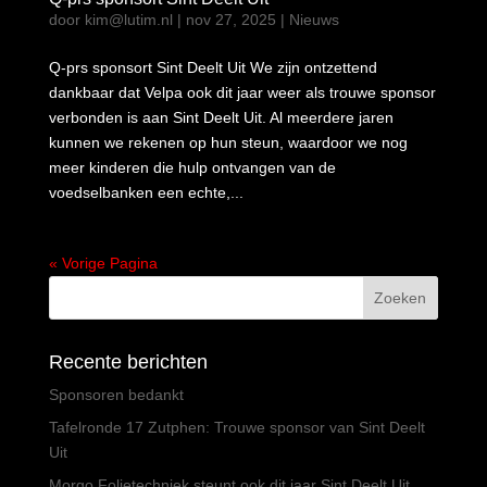
door
kim@lutim.nl
|
nov 27, 2025
|
Nieuws
Q-prs sponsort Sint Deelt Uit We zijn ontzettend
dankbaar dat Velpa ook dit jaar weer als trouwe sponsor
verbonden is aan Sint Deelt Uit. Al meerdere jaren
kunnen we rekenen op hun steun, waardoor we nog
meer kinderen die hulp ontvangen van de
voedselbanken een echte,...
« Vorige Pagina
Recente berichten
Sponsoren bedankt
Tafelronde 17 Zutphen: Trouwe sponsor van Sint Deelt
Uit
Morgo Folietechniek steunt ook dit jaar Sint Deelt Uit