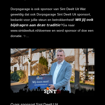
Dorpsgarage is ook sponsor van Sint Deelt Uit Wat
geweldig dat ook Dorpsgarage Sint Deelt Uit sponsort,
bedankt voor jullie steun en betrokkenheid! 𝙒𝙞𝙡 𝙟𝙞𝙟 𝙤𝙤𝙠
𝙗𝙞𝙟𝙙𝙧𝙖𝙜𝙚𝙣 𝙖𝙖𝙣 𝙙𝙚𝙯𝙚 𝙩𝙧𝙖𝙙𝙞𝙩𝙞𝙚?Ga naar
www.sintdeeltuit.nl/doemee en word sponsor of doe een
donatie. ✨...
Q-prs sponsort Sint Deelt Uit