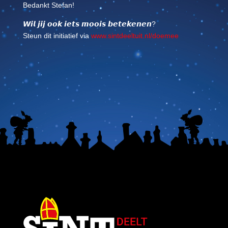
Bedankt Stefan!
𝙒𝙞𝙡 𝙟𝙞𝙟 𝙤𝙤𝙠 𝙞𝙚𝙩𝙨 𝙢𝙤𝙤𝙞𝙨 𝙗𝙚𝙩𝙚𝙠𝙚𝙣𝙚𝙣
?
Steun dit initiatief via
www.sintdeeltuit.nl/doemee