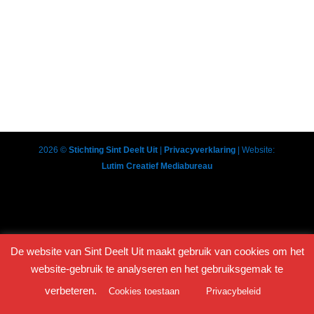
Hans de Weerd
06 20 10 15 42
vissnackenmeer@gmail.com
Dinsdag t/m Zaterdag tot 17:30 uur
Op de parkeerplaats ‘Houtwal’ achter de Rechtbank in
Zutphen
2026
©
Stichting Sint Deelt Uit
|
Privacyverklaring
| Website:
Lutim Creatief Mediabureau
De website van Sint Deelt Uit maakt gebruik van cookies om het
website-gebruik te analyseren en het gebruiksgemak te
verbeteren.
Cookies toestaan
Privacybeleid