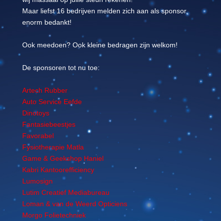
Maar liefst 16 bedrijven melden zich aan als sponsor,
enorm bedankt!
Ook meedoen? Ook kleine bedragen zijn welkom!
De sponsoren tot nu toe:
Artech Rubber
Auto Service Eefde
Dinotoys
Fantasiebeestjes
Favorabel
Fysiotherapie Matla
Game & Geekshop Haniel
Kabri Kantoorefficiency
Lumosign
Lutim Creatief Mediabureau
Loman & van de Weerd Opticiens
Morgo Folietechniek