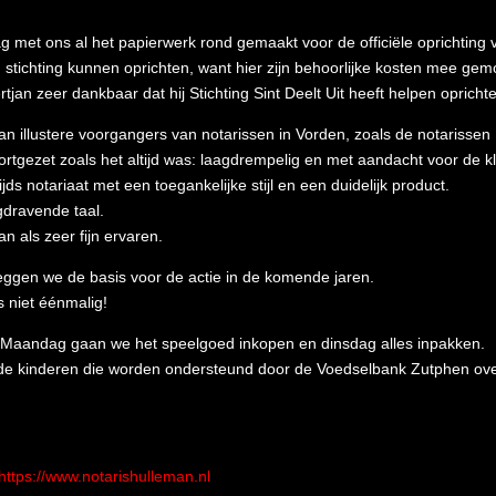
 met ons al het papierwerk rond gemaakt voor de officiële oprichting va
tichting kunnen oprichten, want hier zijn behoorlijke kosten mee gemo
Gertjan zeer dankbaar dat hij Stichting Sint Deelt Uit heeft helpen opricht
j van illustere voorgangers van notarissen in Vorden, zoals de notaris
rtgezet zoals het altijd was: laagdrempelig en met aandacht voor de kl
s notariaat met een toegankelijke stijl en een duidelijk product.
gdravende taal.
 als zeer fijn ervaren.
 leggen we de basis voor de actie in de komende jaren.
is niet éénmalig!
de. Maandag gaan we het speelgoed inkopen en dinsdag alles inpakken.
e kinderen die worden ondersteund door de Voedselbank Zutphen ov
https://www.notarishulleman.nl