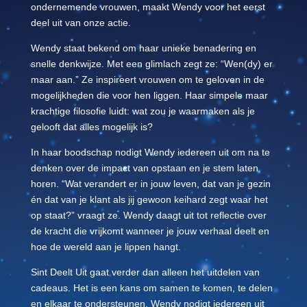
ondernemende vrouwen, maakt Wendy voor het eerst
deel uit van onze actie.
Wendy staat bekend om haar unieke benadering en
snelle denkwijze. Met een glimlach zegt ze: “Wen(dy) er
maar aan.” Ze inspireert vrouwen om te geloven in de
mogelijkheden die voor hen liggen. Haar simpele maar
krachtige filosofie luidt: wat zou je waarmaken als je
gelooft dat alles mogelijk is?
In haar boodschap nodigt Wendy iedereen uit om na te
denken over de impact van opstaan en je stem laten
horen. “Wat verandert er in jouw leven, dat van je gezin
én dat van je klant als jij gewoon keihard zegt waar het
op staat?” vraagt ze. Wendy daagt uit tot reflectie over
de kracht die vrijkomt wanneer je jouw verhaal deelt en
hoe de wereld aan je lippen hangt.
Sint Deelt Uit gaat verder dan alleen het uitdelen van
cadeaus. Het is een kans om samen te komen, te delen
en elkaar te ondersteunen. Wendy nodigt iedereen uit