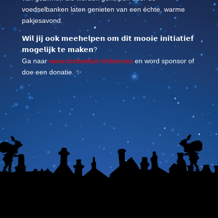
voedselbanken laten genieten van een échte, warme
pakjesavond.
𝗪𝗶𝗹 𝗷𝗶𝗷 𝗼𝗼𝗸 𝗺𝗲𝗲𝗵𝗲𝗹𝗽𝗲𝗻 𝗼𝗺 𝗱𝗶𝘁 𝗺𝗼𝗼𝗶𝗲 𝗶𝗻𝗶𝘁𝗶𝗮𝘁𝗶𝗲𝗳
𝗺𝗼𝗴𝗲𝗹𝗶𝗷𝗸 𝘁𝗲 𝗺𝗮𝗸𝗲𝗻
?
Ga naar
www.sintdeeltuit.nl/doemee
en word sponsor of
doe een donatie. ✨